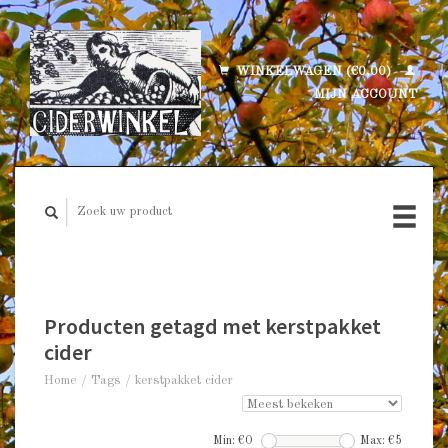
WINKELWAGEN (€0,00)
MIJN ACCOUNT
Producten getagd met kerstpakket
cider
Home
/
Tags
/
kerstpakket cider
Min: €
0
Max: €
5