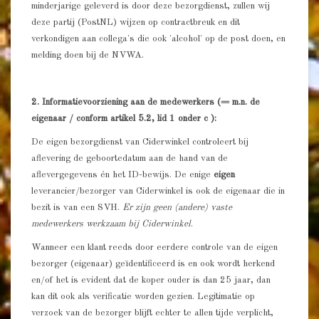
minderjarige geleverd is door deze bezorgdienst, zullen wij
deze partij (PostNL) wijzen op contractbreuk en dit
verkondigen aan collega's die ook 'alcohol' op de post doen, en
melding doen bij de NVWA.
2. Informatievoorziening aan de medewerkers (= m.n. de
eigenaar / conform artikel 5.2, lid 1 onder c ):
De eigen bezorgdienst van Ciderwinkel controleert bij
aflevering de geboortedatum aan de hand van de
aflevergegevens én het ID-bewijs. De enige
eigen
leverancier/bezorger van Ciderwinkel is ook de eigenaar die in
bezit is van een SVH.
Er zijn geen (andere) vaste
medewerkers werkzaam bij Ciderwinkel
.
Wanneer een klant reeds door eerdere controle van de eigen
bezorger (eigenaar) geïdentificeerd is en ook wordt herkend
en/of het is evident dat de koper ouder is dan 25 jaar, dan
kan dit ook als verificatie worden gezien. Legitimatie op
verzoek van de bezorger blijft echter te allen tijde verplicht,