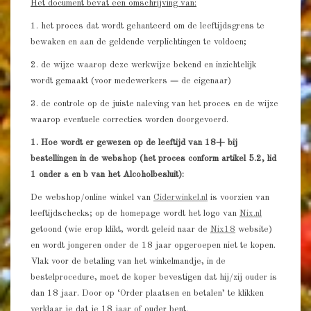
Het document bevat een omschrijving van:
1. het proces dat wordt gehanteerd om de leeftijdsgrens te
bewaken en aan de geldende verplichtingen te voldoen;
2. de wijze waarop deze werkwijze bekend en inzichtelijk
wordt gemaakt (voor medewerkers = de eigenaar)
3. de controle op de juiste naleving van het proces en de wijze
waarop eventuele correcties worden doorgevoerd.
1.
Hoe wordt er gewezen op de leeftijd van 18+ bij
bestellingen in de webshop (het proces conform artikel 5.2, lid
1 onder a en b van het Alcoholbesluit):
De webshop/online winkel van
Ciderwinkel.nl
is voorzien van
leeftijdschecks; op de homepage wordt het logo van
Nix.nl
getoond (wie erop klikt, wordt geleid naar de
Nix18
website)
en wordt jongeren onder de 18 jaar opgeroepen niet te kopen.
Vlak voor de betaling van het winkelmandje, in de
bestelprocedure, moet de koper bevestigen dat hij/zij ouder is
dan 18 jaar. Door op ‘Order plaatsen en betalen’ te klikken
verklaar je dat je 18 jaar of ouder bent.