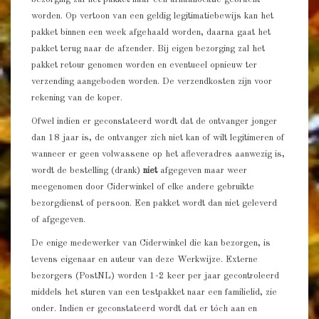
worden. Op vertoon van een geldig legitimatiebewijs kan het
pakket binnen een week afgehaald worden, daarna gaat het
pakket terug naar de afzender. Bij eigen bezorging zal het
pakket retour genomen worden en eventueel opnieuw ter
verzending aangeboden worden. De verzendkosten zijn voor
rekening van de koper.
Ofwel indien er geconstateerd wordt dat de ontvanger jonger
dan 18 jaar is, de ontvanger zich niet kan of wilt legitimeren of
wanneer er geen volwassene op het afleveradres aanwezig is,
wordt de bestelling (drank)
niet
afgegeven maar weer
meegenomen door Ciderwinkel of elke andere gebruikte
bezorgdienst of persoon. Een pakket wordt dan niet geleverd
of afgegeven.
De enige medewerker van Ciderwinkel die kan bezorgen, is
tevens eigenaar en auteur van deze Werkwijze. Externe
bezorgers (PostNL) worden 1-2 keer per jaar gecontroleerd
middels het sturen van een testpakket naar een familielid, zie
onder. Indien er geconstateerd wordt dat er tóch aan en