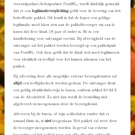
verzendpartner/ketenpartner PostNL, wordt duidelijk gemaakt
dat er een
legitimatieverplichting
geldt voor de levering van het
betreffende pakket. Dit houdt in dat de koper een geldige
legitimatie moet laten zien aan de pakketbezorger om aan te
tonen dat deze klant 18 jaar of ouder is. Er is een
handtekening voor ontvangst vereist. Bij afwezigheid van de
ontvanger zal het pakket worden bezorgd op een pakketpunt
van PostNL. Ook daar geldt dat de klant zich moet legitimeren
voor identiteit en leeftijd voor het kunnen afnemen van het
pakket.
Bij aflevering door alle mogelijke externe bezorgdiensten zal
altijd
een leeftijdscheck worden gedaan. De ontvanger dient
een geldig identiteitsbewijs te tonen, conform artikel 20 lid 2
van de Alcoholwet. Zo niet dan wordt de bestelling niet
afgeleverd en meegenomen door de bezorgdienst.
Afleveren bij de buren, of wijn achterlaten zonder dat er
iemand thuis is, is
niet
toegestaan. Het pakket zal weer door
de bezorger meegenomen worden. In geval van externe
bezorging zal het pakket naar een afhaallocatie gebracht