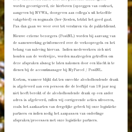
worden gecorrigeerd, zie hierboven (opzeggen van contract,
aangeven bij NVWA, doorgeven aan collega's uit hetzelfde
vakgebied) en nogmaals (her-)testen, totdat het goed gaat.
Pas dan gaan we weer over tot versturen via de pakketdienst.
Nieuwe externe bezorgers (PostNL) worden bij aanvang van
de samenwerking geïnformeerd over de verkoopregels en het
belang van naleving hiervan. Indien medewerkers zich niet
houden aan de werkwijze, worden maatregelen getroffen om
deze afspraken alsnog te laten nakomen door een klacht in te
dienen bij de accountmanager bij MyParcel / PostNL.
Kortom, wanneer blijkt dat ten onrechte alcoholhoudende drank
is afgeleverd aan een persoon die de leeftijd van 18 jaar nog
niet heeft bereikt of de alcoholhoudende drank op een ander
adres is afgeleverd, zullen wij corrigerende acties uitvoeren,
zoals het aankaarten van dergelijke gebrek bij onze logistieke
partners en indien nodig het aanpassen van onderlinge
afspraken/processen met onze logistieke partners.