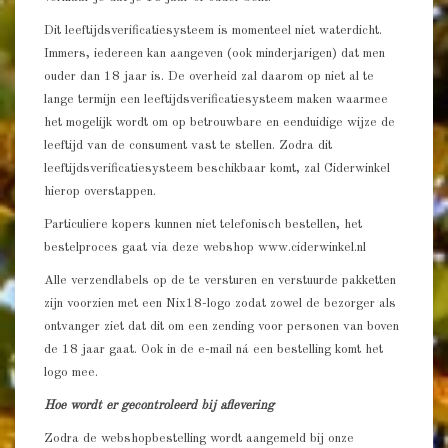
Dit leeftijdsverificatiesysteem is momenteel niet waterdicht.
Immers, iedereen kan aangeven (ook minderjarigen) dat men
ouder dan 18 jaar is. De overheid zal daarom op niet al te
lange termijn een leeftijdsverificatiesysteem maken waarmee
het mogelijk wordt om op betrouwbare en eenduidige wijze de
leeftijd van de consument vast te stellen. Zodra dit
leeftijdsverificatiesysteem beschikbaar komt, zal Ciderwinkel
hierop overstappen.
Particuliere kopers kunnen niet telefonisch bestellen, het
bestelproces gaat via deze webshop www.ciderwinkel.nl
Alle verzendlabels op de te versturen en verstuurde pakketten
zijn voorzien met een Nix18-logo zodat zowel de bezorger als
ontvanger ziet dat dit om een zending voor personen van boven
de 18 jaar gaat. Ook in de e-mail ná een bestelling komt het
logo mee.
Hoe wordt er gecontroleerd bij aflevering
Zodra de webshopbestelling wordt aangemeld bij onze