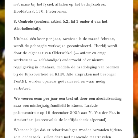
met name bij het fysiek afhalen op het bedrijfsadres,
Hoofdstraat 130, Pieterburen.
3. Controle (conform artikel 5.2, lid 1 onder d van het
Alcoholbesluit):
Minimaal één keer per jaar, sowieso in de maand februari,
wordt de geborgde werkwijze gecontroleerd. Hierbij wordt
door de eigenaar van Ciderwinkel (= auteur en enige
werknemer = zelfstandige) onderzocht of er nieuwe
regelgeving is ontstaan, middels de raadpleging van bronnen
bij de Rijksoverheid en KHN. Alle afspraken met bezorger
PostNL worden opnieuw geëvalueerd en waar nodig
verbeterd.
We voeren eens per jaar een test uit door een alcoholzending
naar een minderjarig familielid te sturen.
Laatste
pakketcontrole op 19 december 2025 aan M. Van der Pas in
Amsterdam (succesvol is de leeftijdscheck afgerond).
Wanneer blijkt dat er tekortkomingen worden bevonden tijdens
zo'n 'onderzoek', zullen deze met passende maatregelen