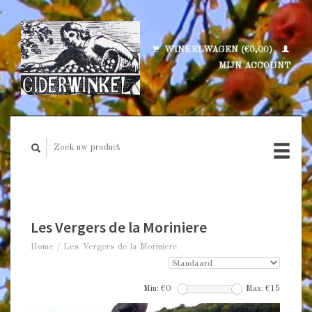
WINKELWAGEN (€0,00)
MIJN ACCOUNT
Les Vergers de la Moriniere
Home
/
Les Vergers de la Moriniere
Min: €
0
Max: €
15