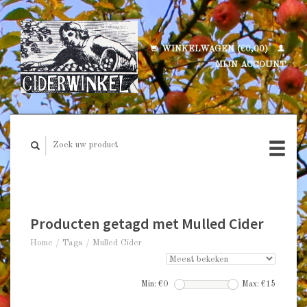
WINKELWAGEN (€0,00)
MIJN ACCOUNT
Producten getagd met Mulled Cider
Home
/
Tags
/
Mulled Cider
Min: €
0
Max: €
15