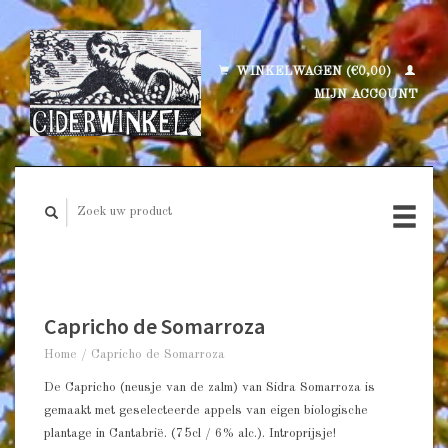
WINKELWAGEN (€0,00)
MIJN ACCOUNT
Capricho de Somarroza
Home
/
Capricho de Somarroza
De Capricho (neusje van de zalm) van Sidra Somarroza is
gemaakt met geselecteerde appels van eigen biologische
plantage in Cantabrië. (75cl / 6% alc.). Introprijsje!