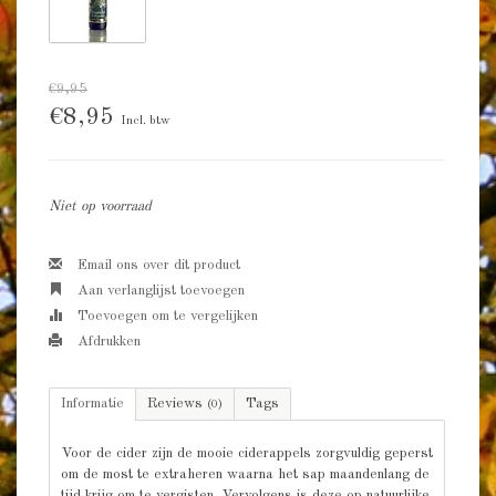
€9,95
€8,95
Incl. btw
Niet op voorraad
Email ons over dit product
Aan verlanglijst toevoegen
Toevoegen om te vergelijken
Afdrukken
Informatie
Reviews
Tags
(0)
Voor de cider zijn de mooie ciderappels zorgvuldig geperst
om de most te extraheren waarna het sap maandenlang de
tijd krijg om te vergisten. Vervolgens is deze op natuurlijke