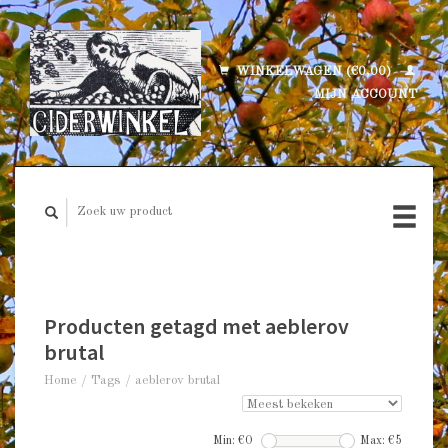
WINKELWAGEN (€0,00)
MIJN ACCOUNT
Producten getagd met aeblerov
brutal
Home
/
Tags
/
aeblerov brutal
Min: €
0
Max: €
5