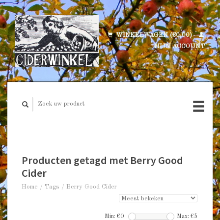
WINKELWAGEN (€0,00)
MIJN ACCOUNT
Producten getagd met Berry Good
Cider
Home
/
Tags
/
Berry Good Cider
Min: €
0
Max: €
5