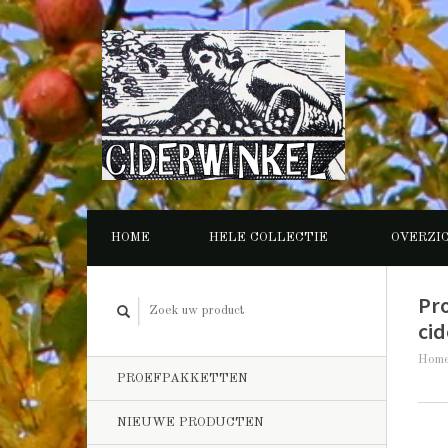
HOME
HELE COLLECTIE
OVERZI
Pr
cid
Hom
PROEFPAKKETTEN
NIEUWE PRODUCTEN