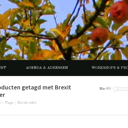
CHT
AGENDA & ADRESSEN
WORKSHOPS & PR
oducten getagd met Brexit
Min: €
0
er
e
/
Tags
/
Brexit cider