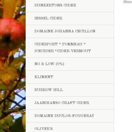
Geen 
DUNKERTONS CIDER
IESSEL CIDER
DOMAINE JOHANNA CECILLON
CIDERPORT * POMMEAU *
ICECIDER *CIDER-VERMOUT
NO & LOW (0%)
KLIMENT
BURROW HILL
JAANIHANSO CRAFT CIDER
DOMAINE DUCLOS-FOUGERAY
OLIVER'S