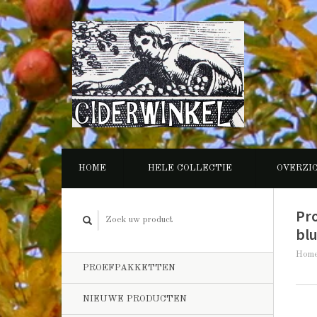
HOME
HELE COLLECTIE
OVERZI
Pr
bl
Hom
PROEFPAKKETTEN
NIEUWE PRODUCTEN