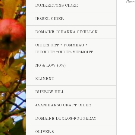
Geen 
DUNKERTONS CIDER
IESSEL CIDER
DOMAINE JOHANNA CECILLON
CIDERPORT * POMMEAU *
ICECIDER *CIDER-VERMOUT
NO & LOW (0%)
KLIMENT
BURROW HILL
JAANIHANSO CRAFT CIDER
DOMAINE DUCLOS-FOUGERAY
OLIVER'S