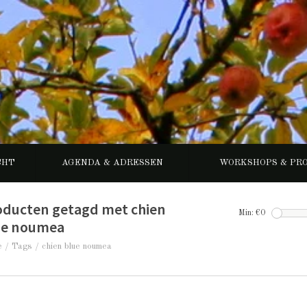
CHT
AGENDA & ADRESSEN
WORKSHOPS & PR
oducten getagd met chien
Min: €
0
ue noumea
e
/
Tags
/
chien blue noumea