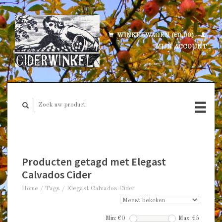
WINKELWAGEN (€0,00)
MIJN ACCOUNT
Producten getagd met Elegast
Calvados Cider
Home
/
Tags
/
Elegast Calvados Cider
Min: €
0
Max: €
5