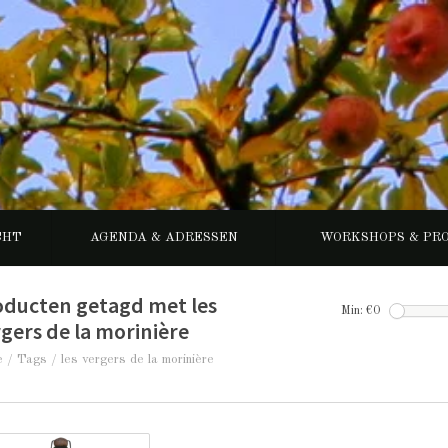
CHT
AGENDA & ADRESSEN
WORKSHOPS & PR
oducten getagd met les
Min: €
0
gers de la morinière
e
/
Tags
/
les vergers de la morinière