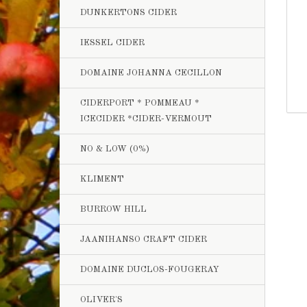
DUNKERTONS CIDER
IESSEL CIDER
DOMAINE JOHANNA CECILLON
CIDERPORT * POMMEAU *
ICECIDER *CIDER-VERMOUT
NO & LOW (0%)
KLIMENT
BURROW HILL
JAANIHANSO CRAFT CIDER
DOMAINE DUCLOS-FOUGERAY
OLIVER'S