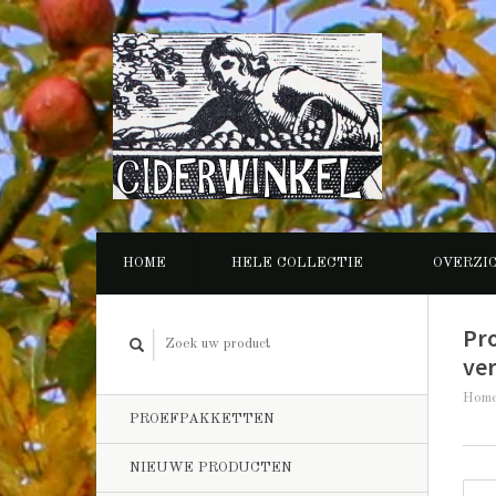
HOME
HELE COLLECTIE
OVERZI
Pr
ver
Hom
PROEFPAKKETTEN
NIEUWE PRODUCTEN