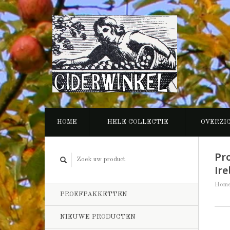
HOME
HELE COLLECTIE
OVERZI
Pr
Ire
Hom
PROEFPAKKETTEN
NIEUWE PRODUCTEN