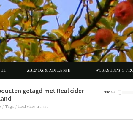
CHT
AGENDA & ADRESSEN
WORKSHOPS & PR
oducten getagd met Real cider
Min: €
0
land
e
/
Tags
/
Real cider Ireland