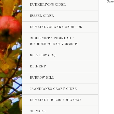
Geen 
DUNKERTONS CIDER
IESSEL CIDER
DOMAINE JOHANNA CECILLON
CIDERPORT * POMMEAU *
ICECIDER *CIDER-VERMOUT
NO & LOW (0%)
KLIMENT
BURROW HILL
JAANIHANSO CRAFT CIDER
DOMAINE DUCLOS-FOUGERAY
OLIVER'S