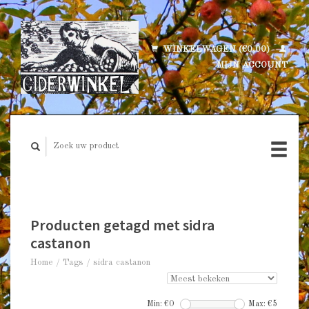
WINKELWAGEN (€0,00)
MIJN ACCOUNT
Producten getagd met sidra
castanon
Home
/
Tags
/
sidra castanon
Min: €
0
Max: €
5