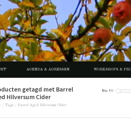
CHT
AGENDA & ADRESSEN
WORKSHOPS & PR
oducten getagd met Barrel
Min: €
0
ed Hilversum Cider
e
/
Tags
/
Barrel Aged Hilversum Cider