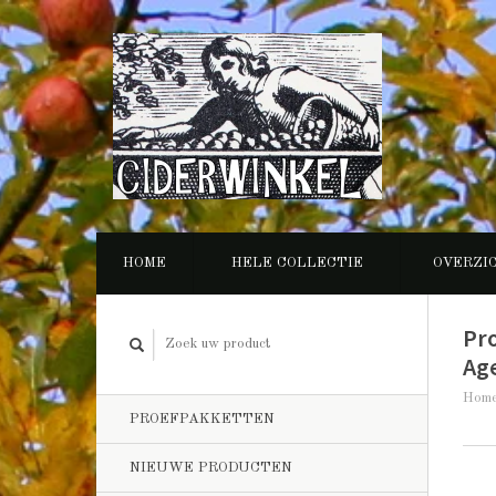
HOME
HELE COLLECTIE
OVERZI
Pr
Ag
Hom
PROEFPAKKETTEN
NIEUWE PRODUCTEN