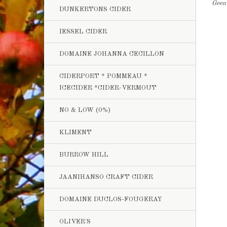
Geen 
DUNKERTONS CIDER
IESSEL CIDER
DOMAINE JOHANNA CECILLON
CIDERPORT * POMMEAU *
ICECIDER *CIDER-VERMOUT
NO & LOW (0%)
KLIMENT
BURROW HILL
JAANIHANSO CRAFT CIDER
DOMAINE DUCLOS-FOUGERAY
OLIVER'S