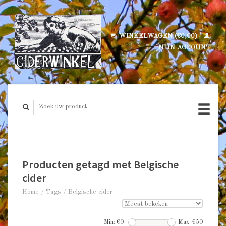
WINKELWAGEN (€0,00)
MIJN ACCOUNT
Producten getagd met Belgische
cider
Home
/
Tags
/
Belgische cider
Min: €
0
Max: €
50