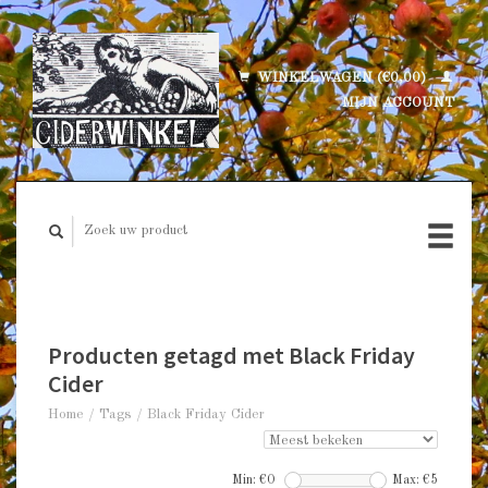
WINKELWAGEN (€0,00)
MIJN ACCOUNT
Producten getagd met Black Friday
Cider
Home
/
Tags
/
Black Friday Cider
Min: €
0
Max: €
5