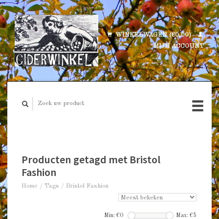
WINKELWAGEN (€0,00)
MIJN ACCOUNT
Producten getagd met Bristol
Fashion
Home
/
Tags
/
Bristol Fashion
Min: €
0
Max: €
5