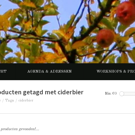
CHT
AGENDA & ADRESSEN
WORKSHOPS & PR
oducten getagd met ciderbier
Min: €
0
e
/
Tags
/
ciderbier
producten gevonden!...