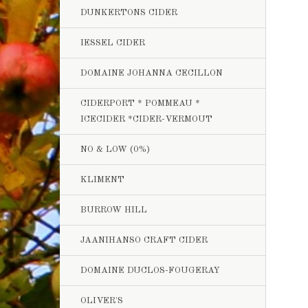
DUNKERTONS CIDER
IESSEL CIDER
DOMAINE JOHANNA CECILLON
CIDERPORT * POMMEAU *
ICECIDER *CIDER-VERMOUT
NO & LOW (0%)
KLIMENT
BURROW HILL
JAANIHANSO CRAFT CIDER
DOMAINE DUCLOS-FOUGERAY
OLIVER'S