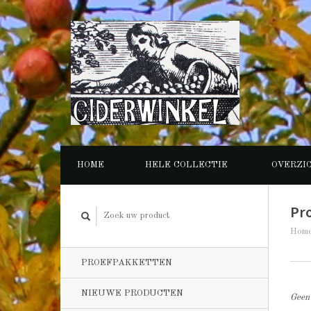
HOME
HELE COLLECTIE
OVERZI
Pr
Hom
PROEFPAKKETTEN
NIEUWE PRODUCTEN
Geen 