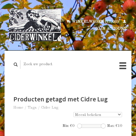
WINKELWAGEN (€0,00)
MIJN ACCOUNT
Producten getagd met Cidre Lug
Home
/
Tags
/
Cidre Lug
Min: €
0
Max: €
10