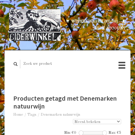
WINKELWAGEN (€0,00)
MIJN ACCOUNT
Producten getagd met Denemarken
natuurwijn
Home
/
Tags
/
Denemarken natuurwijn
Min: €
0
Max: €
5