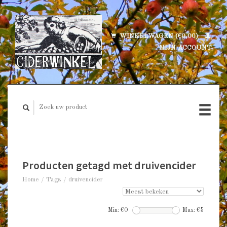
WINKELWAGEN (€0,00)
MIJN ACCOUNT
Producten getagd met druivencider
Home
/
Tags
/
druivencider
Min: €
0
Max: €
5