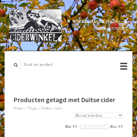
WINKELWAGEN (€0,00)
MIJN ACCOUNT
Producten getagd met Duitse cider
Home
/
Tags
/
Duitse cider
Min: €
0
Max: €
5