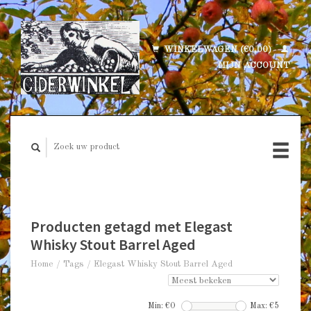
WINKELWAGEN (€0,00)
MIJN ACCOUNT
Producten getagd met Elegast
Whisky Stout Barrel Aged
Home
/
Tags
/
Elegast Whisky Stout Barrel Aged
Min: €
0
Max: €
5