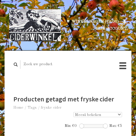
WINKELWAGEN (€0,00)
MIJN ACCOUNT
Producten getagd met fryske cider
Home
/
Tags
/
fryske cider
Min: €
0
Max: €
5