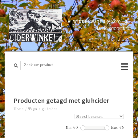
WINKELWAGEN (€0,00)
MIJN ACCOUNT
Producten getagd met gluhcider
Home
/
Tags
/
gluhcider
Min: €
0
Max: €
5