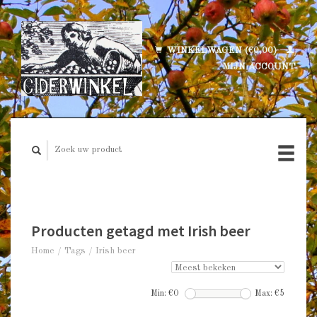
WINKELWAGEN (€0,00)
MIJN ACCOUNT
Producten getagd met Irish beer
Home
/
Tags
/
Irish beer
Min: €
0
Max: €
5