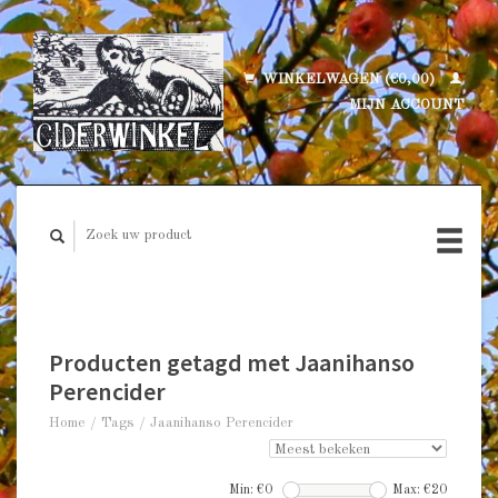
WINKELWAGEN (€0,00)
MIJN ACCOUNT
Producten getagd met Jaanihanso
Perencider
Home
/
Tags
/
Jaanihanso Perencider
Min: €
0
Max: €
20