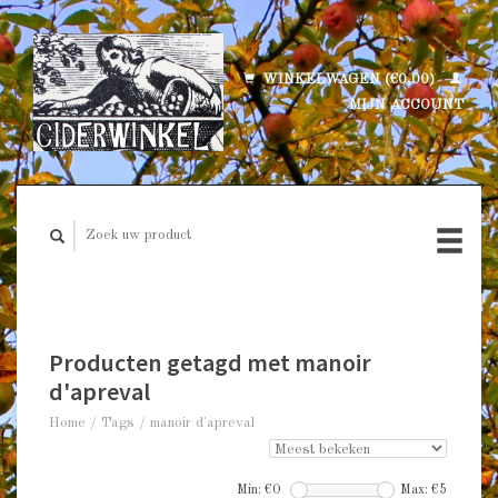
WINKELWAGEN (€0,00)
MIJN ACCOUNT
Producten getagd met manoir
d'apreval
Home
/
Tags
/
manoir d'apreval
Min: €
0
Max: €
5