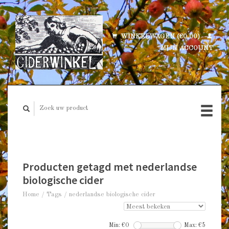
WINKELWAGEN (€0,00)
MIJN ACCOUNT
Producten getagd met nederlandse
biologische cider
Home
/
Tags
/
nederlandse biologische cider
Min: €
0
Max: €
5