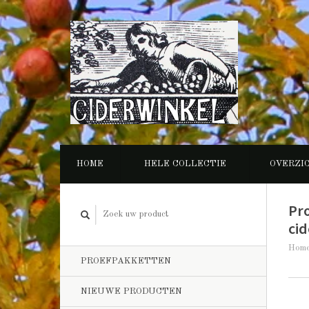
HOME
HELE COLLECTIE
OVERZI
Pr
cid
Hom
PROEFPAKKETTEN
NIEUWE PRODUCTEN