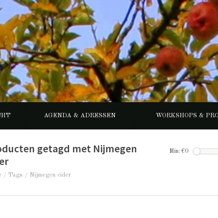
CHT
AGENDA & ADRESSEN
WORKSHOPS & PR
oducten getagd met Nijmegen
Min: €
0
er
e
/
Tags
/
Nijmegen cider