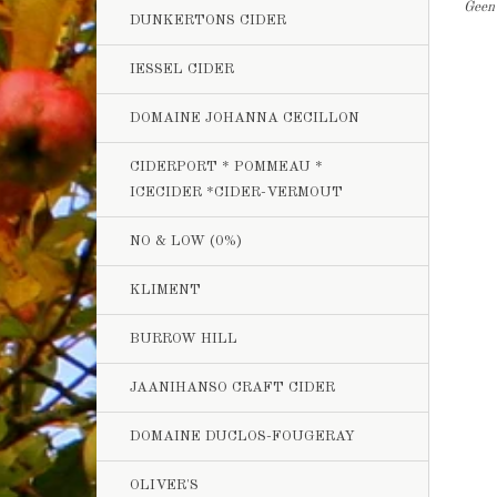
Geen 
DUNKERTONS CIDER
IESSEL CIDER
DOMAINE JOHANNA CECILLON
CIDERPORT * POMMEAU *
ICECIDER *CIDER-VERMOUT
NO & LOW (0%)
KLIMENT
BURROW HILL
JAANIHANSO CRAFT CIDER
DOMAINE DUCLOS-FOUGERAY
OLIVER'S