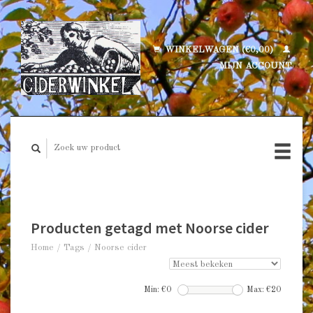
WINKELWAGEN (€0,00)
MIJN ACCOUNT
Producten getagd met Noorse cider
Home
/
Tags
/
Noorse cider
Min: €
0
Max: €
20