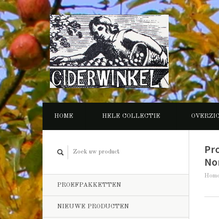
HOME
HELE COLLECTIE
OVERZI
Pr
No
Hom
PROEFPAKKETTEN
NIEUWE PRODUCTEN