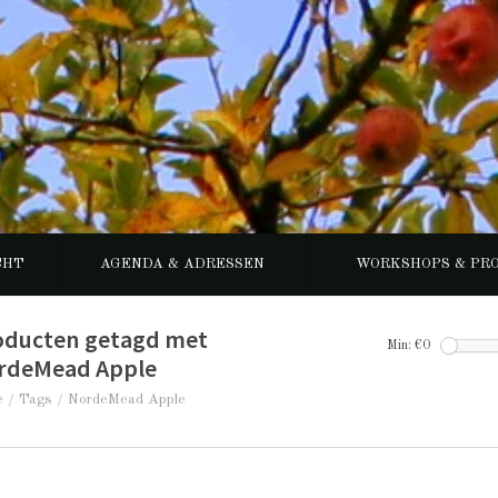
CHT
AGENDA & ADRESSEN
WORKSHOPS & PR
oducten getagd met
Min: €
0
rdeMead Apple
e
/
Tags
/
NordeMead Apple