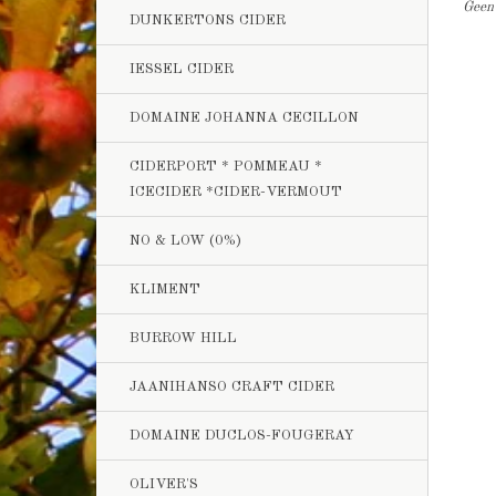
Geen 
DUNKERTONS CIDER
IESSEL CIDER
DOMAINE JOHANNA CECILLON
CIDERPORT * POMMEAU *
ICECIDER *CIDER-VERMOUT
NO & LOW (0%)
KLIMENT
BURROW HILL
JAANIHANSO CRAFT CIDER
DOMAINE DUCLOS-FOUGERAY
OLIVER'S