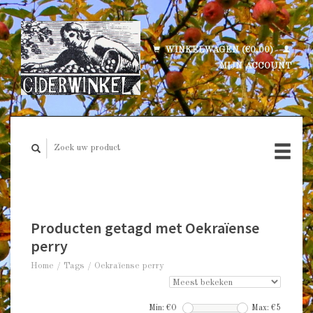
WINKELWAGEN (€0,00)
MIJN ACCOUNT
Producten getagd met Oekraïense
perry
Home
/
Tags
/
Oekraïense perry
Min: €
0
Max: €
5