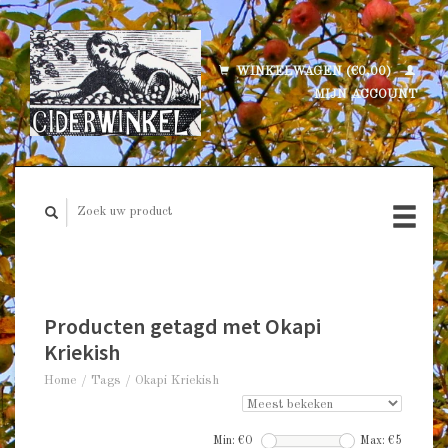
WINKELWAGEN (€0,00)
MIJN ACCOUNT
Producten getagd met Okapi
Kriekish
Home
/
Tags
/
Okapi Kriekish
Min: €
0
Max: €
5