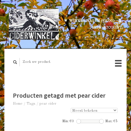
WINKELWAGEN (€0,00)
MIJN ACCOUNT
Producten getagd met pear cider
Home
/
Tags
/
pear cider
Min: €
0
Max: €
5