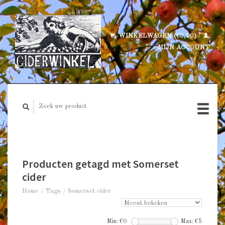
WINKELWAGEN (€0,00)
MIJN ACCOUNT
Producten getagd met Somerset
cider
Home
/
Tags
/
Somerset cider
Min: €
0
Max: €
5