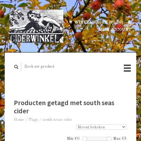
WINKELWAGEN (€0,00)
MIJN ACCOUNT
Producten getagd met south seas
cider
Home
/
Tags
/
south seas cider
Min: €
0
Max: €
5