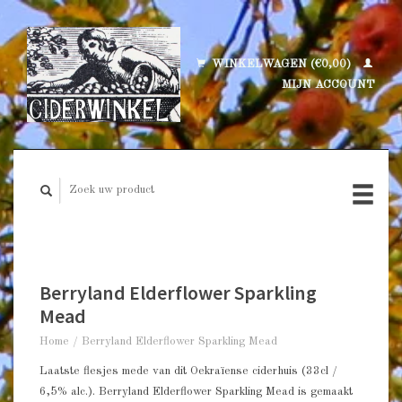
WINKELWAGEN (€0,00)
MIJN ACCOUNT
Berryland Elderflower Sparkling
Mead
Home
/
Berryland Elderflower Sparkling Mead
Laatste flesjes mede van dit Oekraïense ciderhuis (33cl /
6,5% alc.). Berryland Elderflower Sparkling Mead is gemaakt