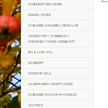
Geen 
DUNKERTONS CIDER
IESSEL CIDER
DOMAINE JOHANNA CECILLON
CIDERPORT * POMMEAU *
ICECIDER *CIDER-VERMOUT
NO & LOW (0%)
KLIMENT
BURROW HILL
JAANIHANSO CRAFT CIDER
DOMAINE DUCLOS-FOUGERAY
OLIVER'S