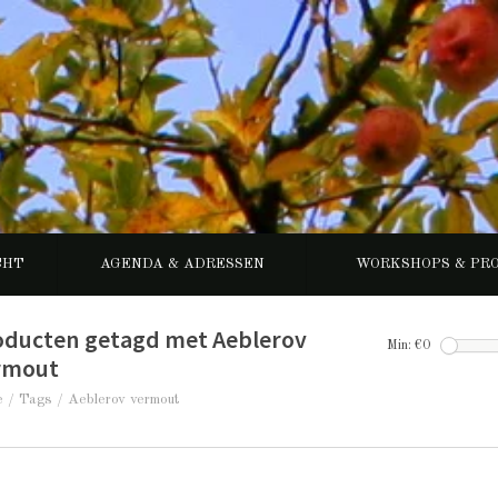
CHT
AGENDA & ADRESSEN
WORKSHOPS & PR
oducten getagd met Aeblerov
Min: €
0
rmout
e
/
Tags
/
Aeblerov vermout