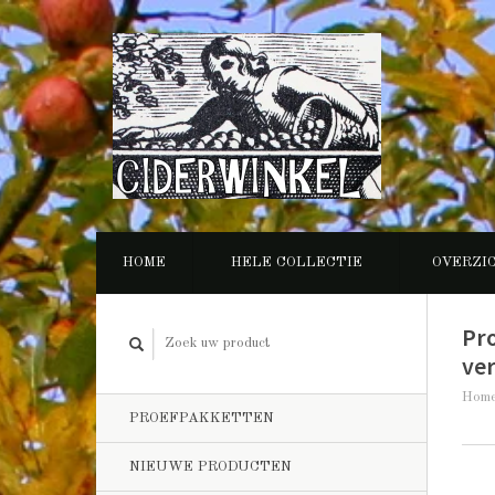
HOME
HELE COLLECTIE
OVERZI
Pr
ve
Hom
PROEFPAKKETTEN
NIEUWE PRODUCTEN