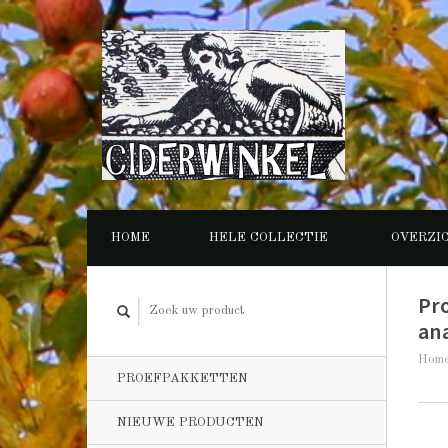
HOME
HELE COLLECTIE
OVERZI
Pr
an
Hom
PROEFPAKKETTEN
NIEUWE PRODUCTEN