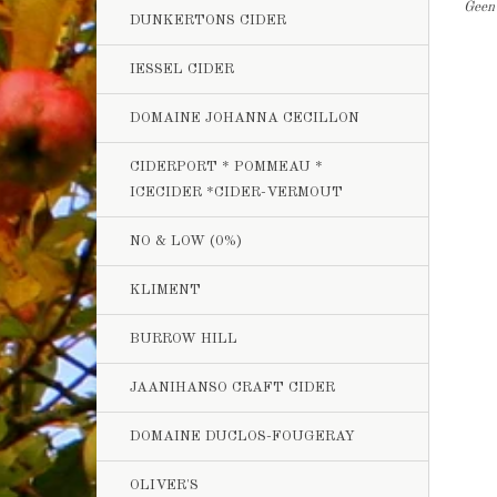
Geen 
DUNKERTONS CIDER
IESSEL CIDER
DOMAINE JOHANNA CECILLON
CIDERPORT * POMMEAU *
ICECIDER *CIDER-VERMOUT
NO & LOW (0%)
KLIMENT
BURROW HILL
JAANIHANSO CRAFT CIDER
DOMAINE DUCLOS-FOUGERAY
OLIVER'S