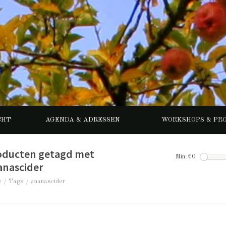
CHT
AGENDA & ADRESSEN
WORKSHOPS & PR
oducten getagd met
Min: €
0
anascider
e
/
Tags
/
ananascider