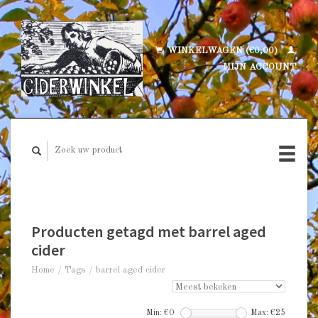
WINKELWAGEN (€0,00)
MIJN ACCOUNT
Producten getagd met barrel aged
cider
Home
/
Tags
/
barrel aged cider
Min: €
0
Max: €
25