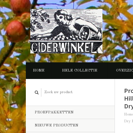
HOME
HELE COLLECTIE
OVERZI
Pr
Hil
Dr
PROEFPAKKETTEN
Hom
Dry 
NIEUWE PRODUCTEN