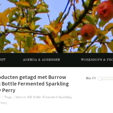
CHT
AGENDA & ADRESSEN
WORKSHOPS & PR
oducten getagd met Burrow
Min: €
0
l Bottle Fermented Sparkling
y Perry
e
/
Tags
/
Burrow Hill Bottle Fermented Sparkling
Perry