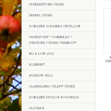
DUNKERTONS CIDER
IESSEL CIDER
DOMAINE JOHANNA CECILLON
CIDERPORT * POMMEAU *
ICECIDER *CIDER-VERMOUT
NO & LOW (0%)
FER
KLIMENT
BURROW HILL
JAANIHANSO CRAFT CIDER
DOMAINE DUCLOS-FOUGERAY
OLIVER'S