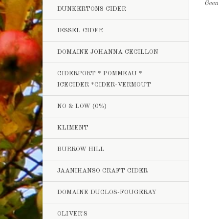
Geen 
DUNKERTONS CIDER
IESSEL CIDER
DOMAINE JOHANNA CECILLON
CIDERPORT * POMMEAU *
ICECIDER *CIDER-VERMOUT
NO & LOW (0%)
KLIMENT
BURROW HILL
JAANIHANSO CRAFT CIDER
DOMAINE DUCLOS-FOUGERAY
OLIVER'S