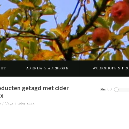
CHT
AGENDA & ADRESSEN
WORKSHOPS & PR
oducten getagd met cider
Min: €
0
ex
e
/
Tags
/
cider silex