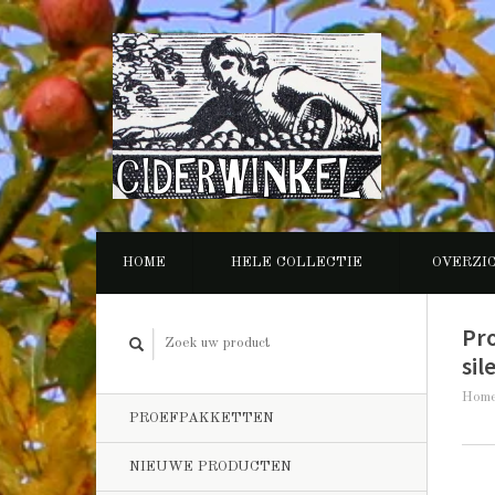
HOME
HELE COLLECTIE
OVERZI
Pr
sil
Hom
PROEFPAKKETTEN
NIEUWE PRODUCTEN