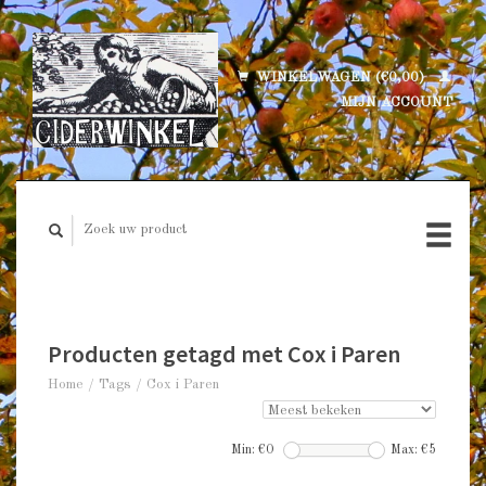
WINKELWAGEN (€0,00)
MIJN ACCOUNT
Producten getagd met Cox i Paren
Home
/
Tags
/
Cox i Paren
Min: €
0
Max: €
5