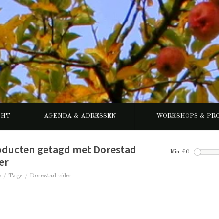
CHT
AGENDA & ADRESSEN
WORKSHOPS & PR
oducten getagd met Dorestad
Min: €
0
er
e
/
Tags
/
Dorestad cider