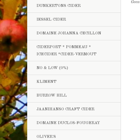
Geen 
DUNKERTONS CIDER
IESSEL CIDER
DOMAINE JOHANNA CECILLON
CIDERPORT * POMMEAU *
ICECIDER *CIDER-VERMOUT
NO & LOW (0%)
KLIMENT
BURROW HILL
JAANIHANSO CRAFT CIDER
DOMAINE DUCLOS-FOUGERAY
OLIVER'S