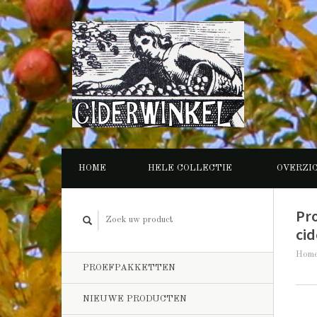
HOME
HELE COLLECTIE
OVERZI
Pr
cid
Hom
PROEFPAKKETTEN
NIEUWE PRODUCTEN