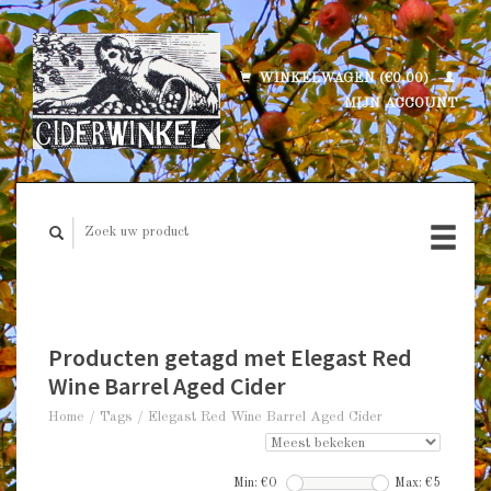
WINKELWAGEN (€0,00)
MIJN ACCOUNT
Producten getagd met Elegast Red
Wine Barrel Aged Cider
Home
/
Tags
/
Elegast Red Wine Barrel Aged Cider
Min: €
0
Max: €
5