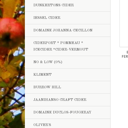
DUNKERTONS CIDER
IESSEL CIDER
DOMAINE JOHANNA CECILLON
CIDERPORT * POMMEAU *
ICECIDER *CIDER-VERMOUT
FER
NO & LOW (0%)
KLIMENT
BURROW HILL
JAANIHANSO CRAFT CIDER
DOMAINE DUCLOS-FOUGERAY
OLIVER'S