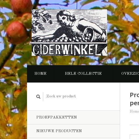
HOME
HELE COLLECTIE
OVERZI
Pr
pe
Hom
PROEFPAKKETTEN
NIEUWE PRODUCTEN