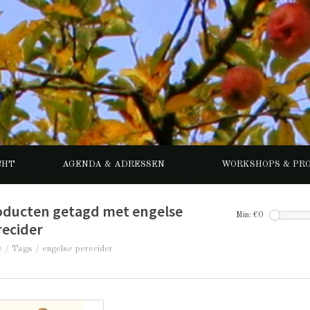
CHT
AGENDA & ADRESSEN
WORKSHOPS & PR
oducten getagd met engelse
Min: €
0
recider
e
/
Tags
/
engelse perecider