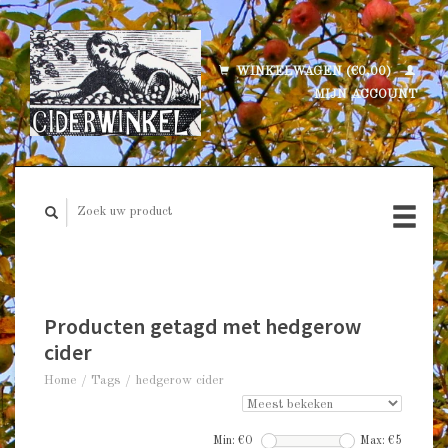
WINKELWAGEN (€0,00)
MIJN ACCOUNT
Producten getagd met hedgerow
cider
Home
/
Tags
/
hedgerow cider
Min: €
0
Max: €
5