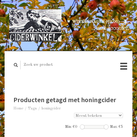
WINKELWAGEN (€0,00)
MIJN ACCOUNT
Producten getagd met honingcider
Home
/
Tags
/
honingcider
Min: €
0
Max: €
5