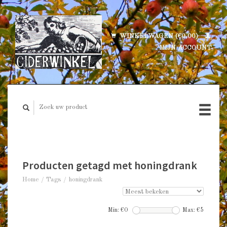
WINKELWAGEN (€0,00)
MIJN ACCOUNT
Producten getagd met honingdrank
Home
/
Tags
/
honingdrank
Min: €
0
Max: €
5